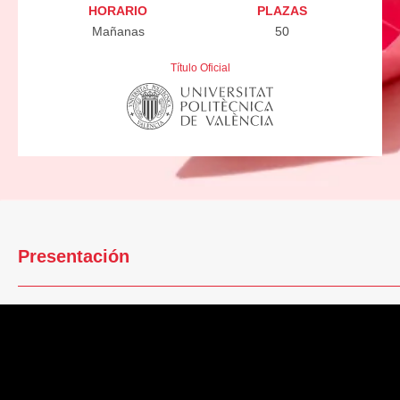
HORARIO
PLAZAS
Mañanas
50
Título Oficial
Presentación