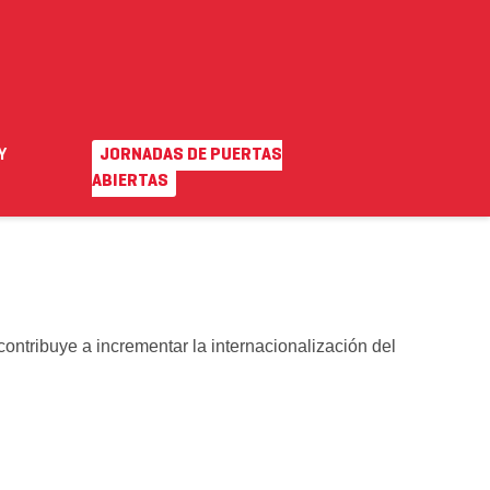
PROYECTOS EUROPEOS
Y
JORNADAS DE PUERTAS
EN
|
VA
o ayuda
Campus virtual
ABIERTAS
contribuye a incrementar la internacionalización del