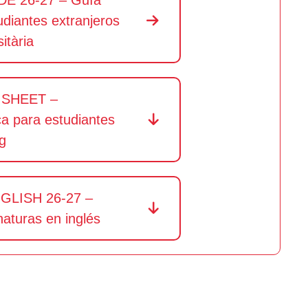
E 26-27 – Guía
udiantes extranjeros
itària
 SHEET –
ca para estudiantes
g
GLISH 26-27 –
naturas en inglés