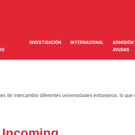
ESTUDIANTES
OPORTUNIDADES
INTERNACIONALES
INTERNACIONALES
s
INVESTIGACIÓN
INTERNACIONAL
ADMISIÓN 
ación
Empleo
Futuro alumnado
Estudiante
Necesit
VO
AYUDAS
es de intercambio diferentes universidades extranjeras, lo que 
 Incoming