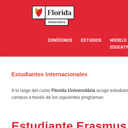
ALUMNADO Y PERSONAL DE
FLORIDA UNIVERSITARIA
Home
›
Internacional
›
Estudiantes Internacionale
CONÓCENOS
ESTUDIOS
MODELO
Noticias
Eventos
Blog
Solicita Inform
EDUCATI
Estudiantes Internacionales
A lo largo del curso
Florida Universitària
acoge estudiant
campus a través de los siguientes programas:
Estudiante Erasmus