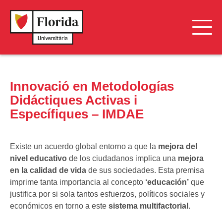
Investigación en coeducación y diversidades
Innovació en Metodologías
Game technologies and applications
Didáctiques Activas i
Innovación Social y Negocios Inclusivos – INSONI
Específiques – IMDAE
Investigación en Logística y Transporte Operativo –
GILYTO
Existe un acuerdo global entorno a que la
mejora del
nivel educativo
de los ciudadanos implica una
mejora
Economía Social, Empresas y Emprendimiento Social
en la calidad de vida
de sus sociedades. Esta premisa
imprime tanta importancia al concepto
‘educación’
que
Economía Social, Empresas y Emprendimiento Social
justifica por si sola tantos esfuerzos, políticos sociales y
económicos en torno a este
sistema multifactorial
.
L’hivernacle