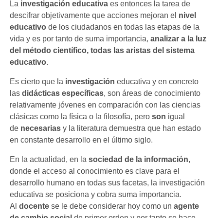
La
investigación educativa
es entonces la tarea de
SportLab
descifrar objetivamente que acciones mejoran el
nivel
educativo
de los ciudadanos en todas las etapas de la
Energy Student
vida y es por tanto de suma importancia,
analizar a la luz
del método científico, todas las aristas del sistema
Innovació en Metodologías Didáctiques Activas i
educativo
.
Específiques – IMDAE
Es cierto que la
investigación
educativa y en concreto
las
didácticas específicas
, son áreas de conocimiento
relativamente jóvenes en comparación con las ciencias
clásicas como la física o la filosofía, pero
son
igual
de
necesarias
y la literatura demuestra que han estado
en constante desarrollo en el último siglo.
En la actualidad, en la
sociedad de la información
,
donde el acceso al conocimiento es clave para el
desarrollo humano en todas sus facetas, la investigación
educativa se posiciona y cobra suma importancia.
Al
docente
se le debe considerar hoy como un
agente
de cambio social
de primer orden y por tanto se hace