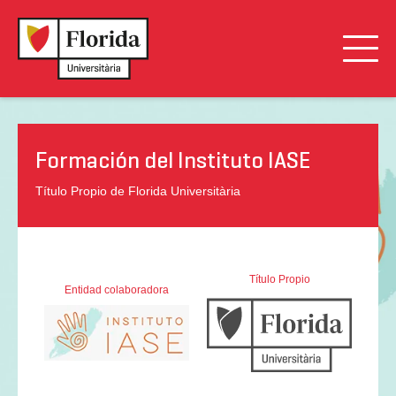
Formación del Instituto IASE
Título Propio de Florida Universitària
Título Propio
Entidad colaboradora