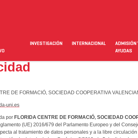
INVESTIGACIÓN
INTERNACIONAL
ADMISIÓN 
ación
Empleo
Futuro alumnado
Estudiante
Necesit
VO
AYUDAS
acidad
TRE DE FORMACIÓ, SOCIEDAD COOPERATIVA VALENCIANA (
da-uni.es
ada por
FLORIDA CENTRE DE FORMACIÓ, SOCIEDAD COO
eglamento (UE) 2016/679 del Parlamento Europeo y del Consejo, 
pecta al tratamiento de datos personales y a la libre circulación