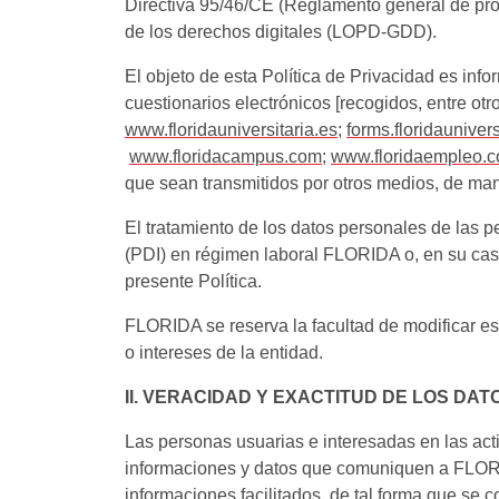
Directiva 95/46/CE (Reglamento general de prot
de los derechos digitales (LOPD-GDD).
El objeto de esta Política de Privacidad es info
cuestionarios electrónicos [recogidos, entre otr
www.floridauniversitaria.es
;
forms.floridauniver
www.floridacampus.com
;
www.floridaempleo.
que sean transmitidos por otros medios, de man
El tratamiento de los datos personales de las p
(PDI) en régimen laboral FLORIDA o, en su caso
presente Política.
FLORIDA se reserva la facultad de modificar esta
o intereses de la entidad.
II. VERACIDAD Y EXACTITUD DE LOS DAT
Las personas usuarias e interesadas en las act
informaciones y datos que comuniquen a FLORIDA
informaciones facilitados, de tal forma que se