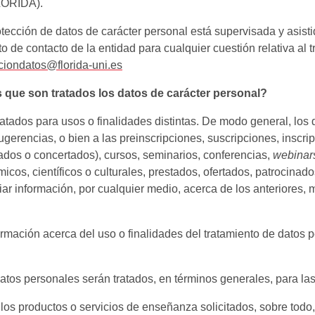
ORIDA).
rotección de datos de carácter personal está supervisada y asis
 contacto de la entidad para cualquier cuestión relativa al tr
iondatos@florida-uni.es
s que son tratados los datos de carácter personal?
atados para usos o finalidades distintas. De modo general, los 
ugerencias, o bien a las preinscripciones, suscripciones, inscri
vados o concertados), cursos, seminarios, conferencias,
webinar
émicos, científicos o culturales, prestados, ofertados, patroci
iar información, por cualquier medio, acerca de los anteriores, 
rmación acerca del uso o finalidades del tratamiento de datos pe
tos personales serán tratados, en términos generales, para las 
os productos o servicios de enseñanza solicitados, sobre todo, 