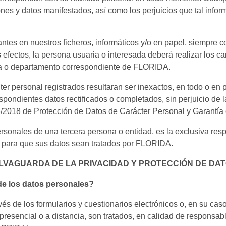
s y datos manifestados, así como los perjuicios que tal infor
antes en nuestros ficheros, informáticos y/o en papel, siempre c
efectos, la persona usuaria o interesada deberá realizar los ca
ea o departamento correspondiente de FLORIDA.
ter personal registrados resultaran ser inexactos, en todo o en
espondientes datos rectificados o completados, sin perjuicio de 
 3/2018 de Protección de Datos de Carácter Personal y Garantía
ersonales de una tercera persona o entidad, es la exclusiva re
 para que sus datos sean tratados por FLORIDA.
ALVAGUARDA DE LA PRIVACIDAD Y PROTECCIÓN DE DA
 de los datos personales?
vés de los formularios y cuestionarios electrónicos o, en su ca
a presencial o a distancia, son tratados, en calidad de res