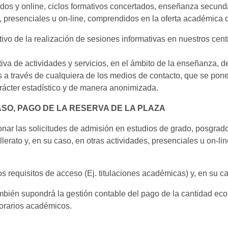
ados y online, ciclos formativos concertados, enseñanza secunda
s, presenciales u on-line, comprendidos en la oferta académic
ivo de la realización de sesiones informativas en nuestros centr
tiva de actividades y servicios, en el ámbito de la enseñanza,
 a través de cualquiera de los medios de contacto, que se pone
arácter estadístico y de manera anonimizada.
CASO, PAGO DE LA RESERVA DE LA PLAZA
nar las solicitudes de admisión en estudios de grado, posgrado,
erato y, en su caso, en otras actividades, presenciales u on-li
 requisitos de acceso (Ej. titulaciones académicas) y, en su ca
mbién supondrá la gestión contable del pago de la cantidad ec
norarios académicos.