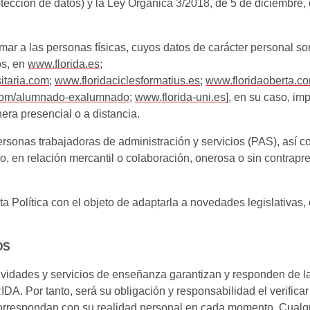
ección de datos) y la Ley Orgánica 3/2018, de 5 de diciembre,
rmar a las personas físicas, cuyos datos de carácter personal so
os, en
www.florida.es
;
sitaria.com
;
www.floridaciclesformatius.es
;
www.floridaoberta.c
com/alumnado-exalumnado
;
www.florida-uni.es
], en su caso, i
era presencial o a distancia.
ersonas trabajadoras de administración y servicios (PAS), así 
, en relación mercantil o colaboración, onerosa o sin contrap
 Política con el objeto de adaptarla a novedades legislativas, cr
OS
ividades y servicios de enseñanza garantizan y responden de la 
. Por tanto, será su obligación y responsabilidad el verificar
 correspondan con su realidad personal en cada momento. Cualqu