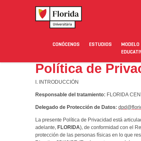
Home
›
Política de Privacidad
CONÓCENOS
ESTUDIOS
MODELO
Noticias
Eventos
Blog
Solicita Inform
EDUCATI
Política de Priv
I. INTRODUCCIÓN
Responsable del tratamiento:
FLORIDA CEN
Delegado de Protección de Datos:
dpd@flori
La presente Política de Privacidad está articul
adelante,
FLORIDA
), de conformidad con el R
protección de las personas físicas en lo que res