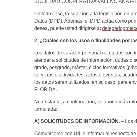
SOCIEDAD COOPERATIVA VALENCIANA (FL
En todo caso, la sujeción a la legislación en p
Datos (DPD). Además, el DPD actúa como punto de
desea, puede usted dirigirse a:
delegadoprotecc
2. ¿Cuáles son los usos o finalidades por la
Los datos de carácter personal recogidos son tr
atender a solicitudes de información, dudas o s
grado, posgrado, máster, ciclos formativos (pri
servicios o actividades, actos o eventos, acad
los datos serán utilizados, en su caso, para env
FLORIDA.
No obstante, a continuación, se aporta más info
formulada:
A) SOLICITUDES DE INFORMACIÓN. –
Los da
Comunicarse con Ud. e informar al respecto de l