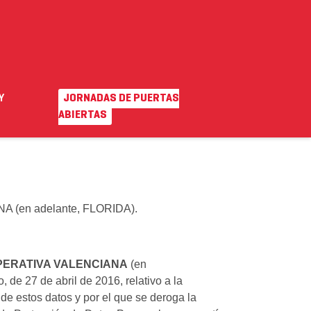
Y
JORNADAS DE PUERTAS
EN
|
VA
o ayuda
Campus virtual
ABIERTAS
en adelante, FLORIDA).
PERATIVA VALENCIANA
(en
de 27 de abril de 2016, relativo a la
 de estos datos y por el que se deroga la