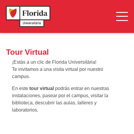
Florida Oberta
Tour Virtual
Alojamiento
¡Estás a un clic de Florida Universitària!
Jornadas de Puertas Abiertas
Te invitamos a una visita virtual por nuestro
campus.
Localización y Transporte
En este
tour virtual
podrás entrar en nuestras
Tour Virtual
instalaciones, pasear por el campus, visitar la
biblioteca, descubrir las aulas, talleres y
Ventajas
laboratorios.
Florida Voluntariat
Campus Saludable