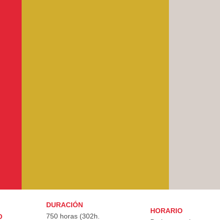
DURACIÓN
HORARIO
750 horas (302h.
O