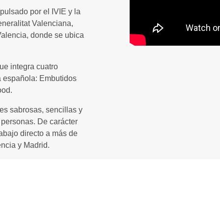
ulsado por el IVIE y la
neralitat Valenciana,
Valencia, donde se ubica
.
ue integra cuatro
ia española: Embutidos
ood.
es sabrosas, sencillas y
e personas. De carácter
abajo directo a más de
encia y Madrid.