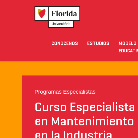
Home
›
Estudios
›
Postgrados
›
Curso Especialis
CONÓCENOS
ESTUDIOS
MODELO
Noticias
Eventos
Blog
Solicita Inform
EDUCATI
PRESENTACIÓN
SALIDAS
Programas Especialistas
Curso Especialista
en Mantenimiento
en la Industria