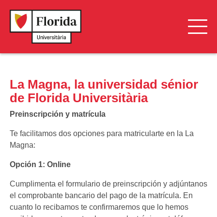
Ciclo Formativo Concertado
La Magna, la universidad sénior
Ciclo Formativo Privado
de Florida Universitària
Adaptación y actualización
Preinscripción y matrícula
Florida Idiomes
Te facilitamos dos opciones para matricularte en la La
Magna:
Formación Especializada
Opción 1: Online
Grado Leinn
Cumplimenta el formulario de preinscripción y adjúntanos
Grados Oficiales
el comprobante bancario del pago de la matrícula. En
cuanto lo recibamos te confirmaremos que lo hemos
Máster en profesorado de educación secundaria