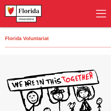
Florida Oberta
Florida Voluntariat
Alojamiento
Jornadas de Puertas Abiertas
Localización y Transporte
Tour Virtual
Ventajas
Florida Voluntariat
Campus Saludable