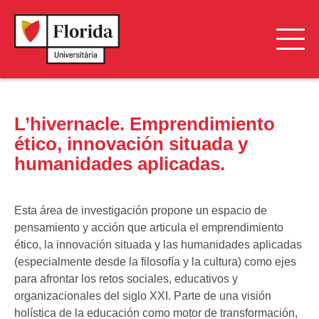
Investigación en coeducación y diversidades
L’hivernacle. Emprendimiento
Game technologies and applications
ético, innovación situada y
Innovación Social y Negocios Inclusivos – INSONI
humanidades aplicadas.
Investigación en Logística y Transporte Operativo –
GILYTO
Esta área de investigación propone un espacio de
pensamiento y acción que articula el emprendimiento
Economía Social, Empresas y Emprendimiento Social
ético, la innovación situada y las humanidades aplicadas
(especialmente desde la filosofía y la cultura) como ejes
Economía Social, Empresas y Emprendimiento Social
para afrontar los retos sociales, educativos y
organizacionales del siglo XXI. Parte de una visión
L’hivernacle
holística de la educación como motor de transformación,