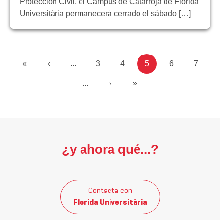
Protección Civil, el Campus de Catarroja de Florida
Universitària permanecerá cerrado el sábado […]
«
‹
...
3
4
5
6
7
...
›
»
¿y ahora qué...?
Contacta con
Florida Universitària