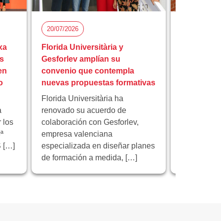
20/07/2026
15/07/2026
xa
Florida Universitària y
Florida Uni
s
Gesforlev amplían su
reunión fi
en
convenio que contempla
europeo I
o
nuevas propuestas formativas
educación 
Florida Universitària ha
Florida Univ
a
renovado su acuerdo de
institución 
 los
colaboración con Gesforlev,
reunión de 
ª
empresa valenciana
proyecto e
 […]
especializada en diseñar planes
“Educación 
de formación a medida, […]