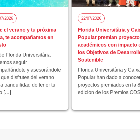
07/2026
22/07/2026
e el verano y tu próxima
Florida Universitària y Cai
pa, te acompañamos en
Popular premian proyecto
sto
académicos con impacto 
los Objetivos de Desarroll
e Florida Universitària
Sostenible
emos seguir
pañándote y asesorándote
Florida Universitària y Caix
 que disfrutes del verano
Popular han dado a conocer
la tranquilidad de tener tu
proyectos premiados en la 8
ro […]
edición de los Premios ODS