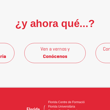
¿y ahora qué...?
Ven a vernos y
Con
ria
Conócenos
Florida Centre de Formació
Florida Universitària