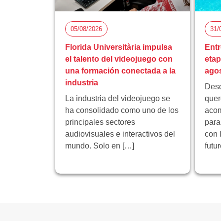
05/08/2026
31/
Florida Universitària impulsa
Entr
el talento del videojuego con
eta
una formación conectada a la
ago
industria
Desd
La industria del videojuego se
quer
ha consolidado como uno de los
acom
principales sectores
para
audiovisuales e interactivos del
con 
mundo. Solo en […]
futu