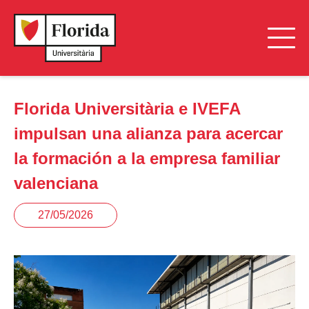
Florida Universitària e IVEFA
impulsan una alianza para acercar
la formación a la empresa familiar
valenciana
27/05/2026