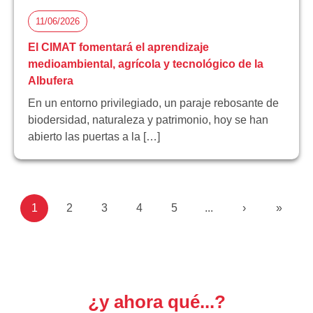
11/06/2026
El CIMAT fomentará el aprendizaje
medioambiental, agrícola y tecnológico de la
Albufera
En un entorno privilegiado, un paraje rebosante de
biodersidad, naturaleza y patrimonio, hoy se han
abierto las puertas a la […]
1
2
3
4
5
...
›
»
¿y ahora qué...?