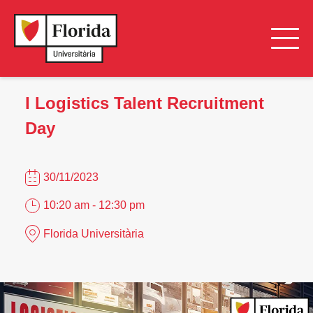
I Logistics Talent Recruitment
Day
30/11/2023
10:20 am - 12:30 pm
Florida Universitària