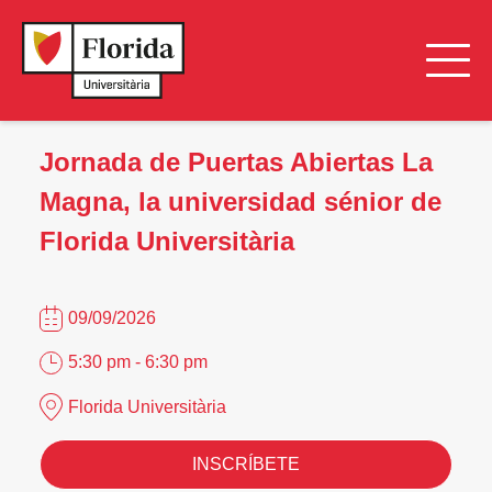
Jornada de Puertas Abiertas La
Magna, la universidad sénior de
Florida Universitària
09/09/2026
5:30 pm - 6:30 pm
Florida Universitària
INSCRÍBETE