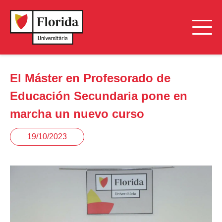
El Máster en Profesorado de
Educación Secundaria pone en
marcha un nuevo curso
19/10/2023