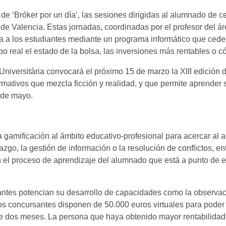
 de ‘Bróker por un día’, las sesiones dirigidas al alumnado de ce
de Valencia. Estas jornadas, coordinadas por el profesor del á
a a los estudiantes mediante un programa informático que cede
po real el estado de la bolsa, las inversiones más rentables o
a Universitària convocará el próximo 15 de marzo la XIII edició
formativos que mezcla ficción y realidad, y que permite aprender
 de mayo.
la gamificación al ámbito educativo-profesional para acercar al
azgo, la gestión de información o la resolución de conflictos, en
 el proceso de aprendizaje del alumnado que está a punto de ent
ntes potencian su desarrollo de capacidades como la observación
s concursantes disponen de 50.000 euros virtuales para poder in
 dos meses. La persona que haya obtenido mayor rentabilidad, 