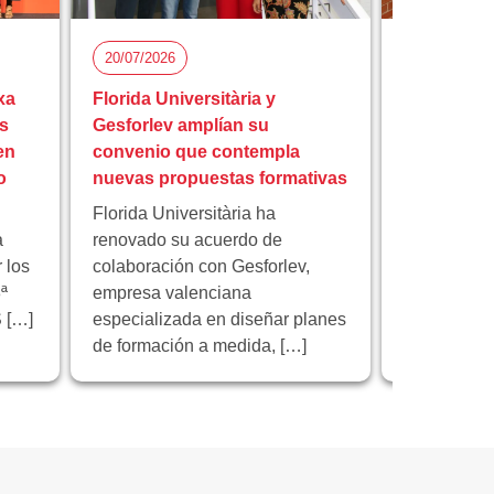
20/07/2026
15/07/2026
xa
Florida Universitària y
Florida Uni
s
Gesforlev amplían su
reunión fi
en
convenio que contempla
europeo I
o
nuevas propuestas formativas
educación 
Florida Universitària ha
Florida Univ
a
renovado su acuerdo de
institución 
 los
colaboración con Gesforlev,
reunión de 
ª
empresa valenciana
proyecto e
 […]
especializada en diseñar planes
“Educación 
de formación a medida, […]