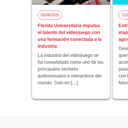
05/08/2026
31/
Florida Universitària impulsa
Entr
el talento del videojuego con
eta
una formación conectada a la
ago
industria
Desd
La industria del videojuego se
quer
ha consolidado como uno de los
acom
principales sectores
para
audiovisuales e interactivos del
con 
mundo. Solo en […]
futu