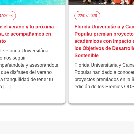
07/2026
22/07/2026
e el verano y tu próxima
Florida Universitària y Cai
pa, te acompañamos en
Popular premian proyecto
sto
académicos con impacto 
los Objetivos de Desarroll
e Florida Universitària
Sostenible
emos seguir
pañándote y asesorándote
Florida Universitària y Caix
 que disfrutes del verano
Popular han dado a conocer
la tranquilidad de tener tu
proyectos premiados en la 8
ro […]
edición de los Premios ODS