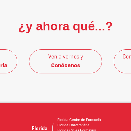
¿y ahora qué...?
Ven a vernos y
Con
ria
Conócenos
Florida Centre de Formació
Florida Universitària
Florida Cicles Formatius