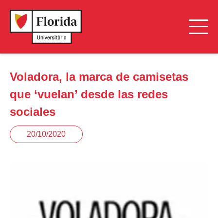
Voladora, la marca de camisetas
que ‘vuelan’ desde las redes
sociales
20/10/2020