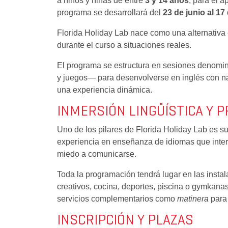
a niños y niñas de entre
3 y 14 años
, para el 
programa se desarrollará del
23 de junio al 17
Florida Holiday Lab nace como una alternativa
durante el curso a situaciones reales.
El programa se estructura en sesiones denomina
y juegos— para desenvolverse en inglés con nat
una experiencia dinámica.
INMERSIÓN LINGÜÍSTICA Y 
Uno de los pilares de Florida Holiday Lab es 
experiencia en enseñanza de idiomas que inter
miedo a comunicarse.
Toda la programación tendrá lugar en las instal
creativos, cocina, deportes, piscina o gymkana
servicios complementarios como
matinera
para 
INSCRIPCIÓN Y PLAZAS