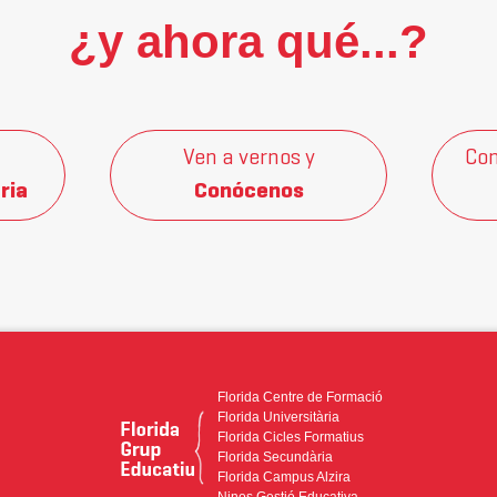
¿y ahora qué...?
Ven a vernos y
Con
ria
Conócenos
Florida Centre de Formació
Florida Universitària
Florida Cicles Formatius
Florida Secundària
Florida Campus Alzira