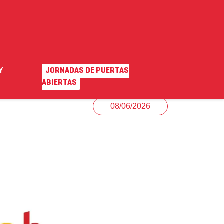
Y
JORNADAS DE PUERTAS
EN
|
VA
o ayuda
Campus virtual
ABIERTAS
08/06/2026