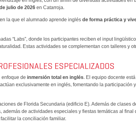
aprendizaje en inglés, con un sinfín de divertidas actividades e
 de julio de 2026
en Catarroja.
 en la que el alumnado aprende inglés
de forma práctica y viv
das “Labs”, donde los participantes reciben el input lingüísti
uralidad. Estas actividades se complementan con talleres y otra
PROFESIONALES ESPECIALIZADOS
su enfoque de
inmersión total en inglés
. El equipo docente est
actúan exclusivamente en inglés, fomentando la participación 
aciones de Florida Secundaria (edificio E). Además de clases de
s, además de actividades especiales y fiestas temáticas al fina
facilitar la conciliación familiar.