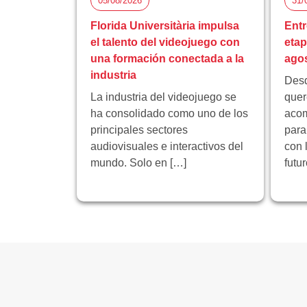
05/08/2026
31/
Florida Universitària impulsa
Entr
el talento del videojuego con
eta
una formación conectada a la
ago
industria
Desd
La industria del videojuego se
quer
ha consolidado como uno de los
acom
principales sectores
para
audiovisuales e interactivos del
con 
mundo. Solo en […]
futu