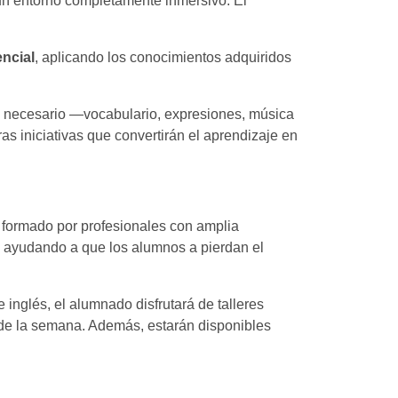
n un entorno completamente inmersivo. El
encial
, aplicando los conocimientos adquiridos
co necesario —vocabulario, expresiones, música
s iniciativas que convertirán el aprendizaje en
á formado por profesionales con amplia
y ayudando a que los alumnos a pierdan el
 inglés, el alumnado disfrutará de talleres
l de la semana. Además, estarán disponibles