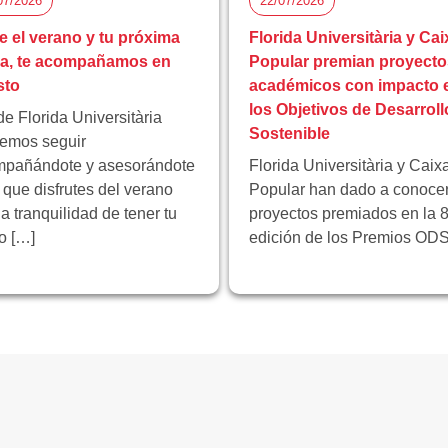
07/2026
22/07/2026
e el verano y tu próxima
Florida Universitària y Cai
pa, te acompañamos en
Popular premian proyecto
sto
académicos con impacto 
los Objetivos de Desarroll
e Florida Universitària
Sostenible
emos seguir
pañándote y asesorándote
Florida Universitària y Caix
 que disfrutes del verano
Popular han dado a conocer
la tranquilidad de tener tu
proyectos premiados en la 8
ro […]
edición de los Premios ODS