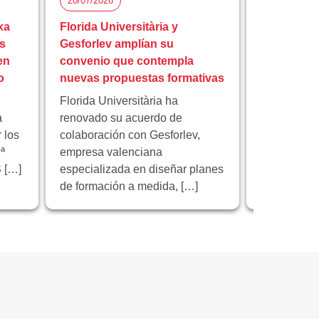
20/07/2026
15/07/2026
xa
Florida Universitària y
Florida Uni
s
Gesforlev amplían su
reunión fi
en
convenio que contempla
europeo I
o
nuevas propuestas formativas
educación 
Florida Universitària ha
Florida Univ
a
renovado su acuerdo de
institución 
 los
colaboración con Gesforlev,
reunión de 
ª
empresa valenciana
proyecto e
 […]
especializada en diseñar planes
“Educación 
de formación a medida, […]