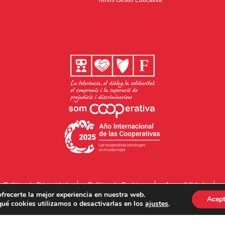
Ninos Gestió Educativa
Política de Privacidad
Política de Cookies
Accesibilidad
frecerte la mejor experiencia en nuestra web.
Acept
ué cookies utilizamos o desactivarlas en los
ajustes
.