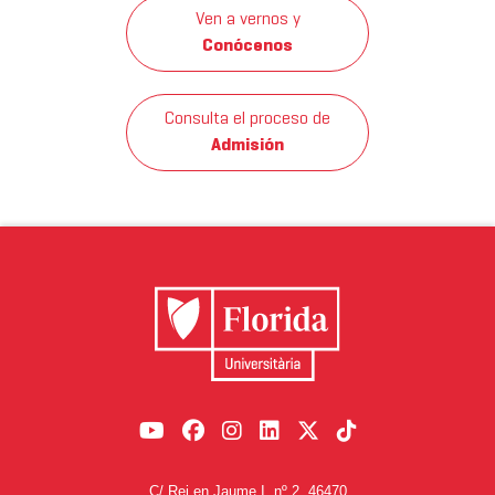
Ven a vernos y
Conócenos
Consulta el proceso de
Admisión
C/ Rei en Jaume I, nº 2, 46470