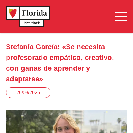
Stefanía García: «Se necesita
profesorado empático, creativo,
con ganas de aprender y
adaptarse»
26/08/2025