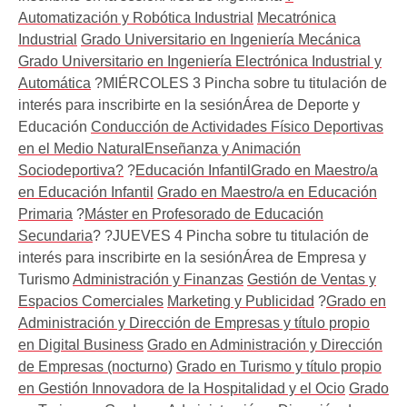
Automatización y Robótica Industrial
Mecatrónica
Industrial
Grado Universitario en Ingeniería Mecánica
Grado Universitario en Ingeniería Electrónica Industrial y
Automática
?MIÉRCOLES 3 Pincha sobre tu titulación de
interés para inscribirte en la sesiónÁrea de Deporte y
Educación
Conducción de Actividades Físico Deportivas
en el Medio Natural
Enseñanza y Animación
Sociodeportiva?
?
Educación Infantil
Grado en Maestro/a
en Educación Infantil
Grado en Maestro/a en Educación
Primaria
?
Máster en Profesorado de Educación
Secundaria
? ?JUEVES 4 Pincha sobre tu titulación de
interés para inscribirte en la sesiónÁrea de Empresa y
Turismo
Administración y Finanzas
Gestión de Ventas y
Espacios Comerciales
Marketing y Publicidad
?
Grado en
Administración y Dirección de Empresas y título propio
en Digital Business
Grado en Administración y Dirección
de Empresas (nocturno)
Grado en Turismo y título propio
en Gestión Innovadora de la Hospitalidad y el Ocio
Grado