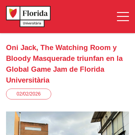
Oni Jack, The Watching Room y
Bloody Masquerade triunfan en la
Global Game Jam de Florida
Universitària
02/02/2026