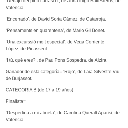
‘Debajo del pino carrasco’, de Anna Íñigo Ballesteros, de
Valencia.
‘Encerrado’, de David Soria Gámez, de Catarroja.
‘Pensaments en quarentena’, de Mario Gil Bonet.
‘Una excurssió molt especial’, de Vega Corriente
López, de Picassent.
‘I tú, què eres?’, de Pau Pons Sospedra, de Alzira.
Ganador de esta categoría= ’Rojo’, de Laia Silvestre Viu,
de Burjassot.
CATEGORIA B (de 17 a 19 años)
Finalista=
‘Despedida a mi abuela’, de Carolina Queralt Aparisi, de
Valencia.