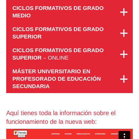
CICLOS FORMATIVOS
DE GRADO
MEDIO
CICLOS FORMATIVOS
DE GRADO
SUPERIOR
CICLOS FORMATIVOS
DE GRADO
SUPERIOR
– ONLINE
MÁSTER UNIVERSITARIO EN
PROFESORADO DE EDUCACIÓN
SECUNDARIA
Aquí tienes toda la información sobre el
funcionamiento de la nueva web: