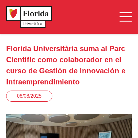
Florida Universitària suma al Parc
Científic como colaborador en el
curso de Gestión de Innovación e
Intraemprendimiento
08/08/2025