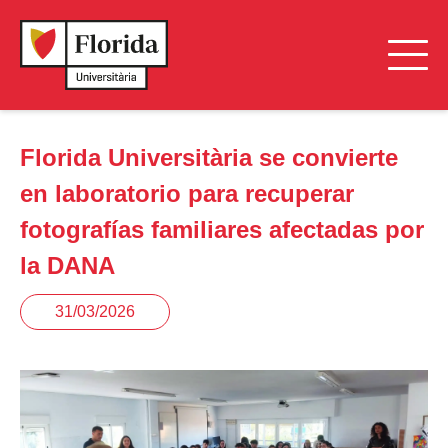
Florida Universitària se convierte
en laboratorio para recuperar
fotografías familiares afectadas por
la DANA
31/03/2026