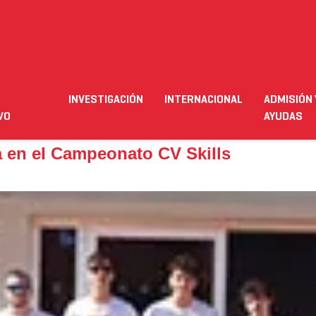
en el Campeonato CV Skills
INVESTIGACIÓN
INTERNACIONAL
ADMISIÓN 
ación
Empleo
Futuro alumnado
Estudiante
Necesit
VO
AYUDAS
pa en el Campeonato CV Skills