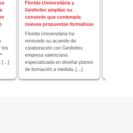
xa
Florida Universitària y
Florida Uni
s
Gesforlev amplían su
reunión fi
en
convenio que contempla
europeo I
o
nuevas propuestas formativas
educación 
Florida Universitària ha
Florida Univ
a
renovado su acuerdo de
institución 
 los
colaboración con Gesforlev,
reunión de 
ª
empresa valenciana
proyecto e
 […]
especializada en diseñar planes
“Educación 
de formación a medida, […]