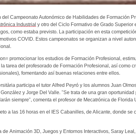
ción del Campeonato Autonómico de Habilidades de Formación P
rónica Industrial
y otro del Ciclo Formativo de Grado Superior
os, como estaba previsto. La participación en esta competici
r motivos COVID. Estos campeonatos se organizan a nivel auto
sional.
on= promocionar los estudios de Formación Profesional, estimu
 la tarea del profesorado de Formación Profesional, así como cr
esionales), fomentando así buenas relaciones entre ellos.
sitària participa el tutor Alfred Peyró y los alumnos Juan Olmos
González y Jorge Del Valle. "Se trata de una gran oportunidad 
arán siempre", comenta el profesor de Mecatrónica de Florida 
o a las 16 horas en el IES Cabanilles, de Alicante, donde se ce
a de Animación 3D, Juegos y Entornos Interactivos, Saray Leal, 