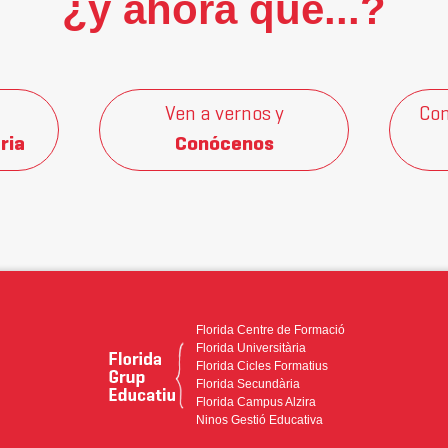
¿y ahora qué...?
Ven a vernos y
Con
ria
Conócenos
Florida Centre de Formació
Florida Universitària
Florida Cicles Formatius
Florida Secundària
Florida Campus Alzira
Ninos Gestió Educativa