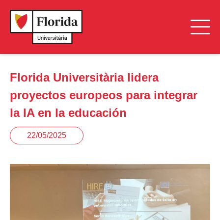
Florida Universitària lidera
proyectos europeos para integrar
la IA en la educación
22/05/2025