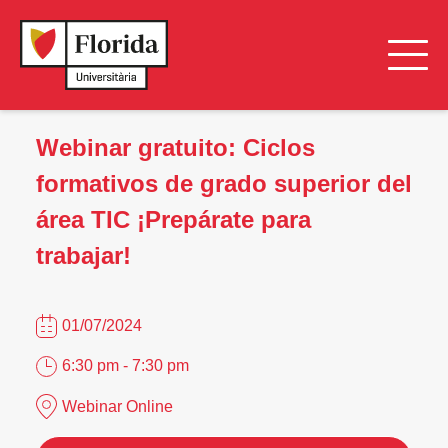
Webinar gratuito: Ciclos
formativos de grado superior del
área TIC ¡Prepárate para
trabajar!
01/07/2024
6:30 pm - 7:30 pm
Webinar Online