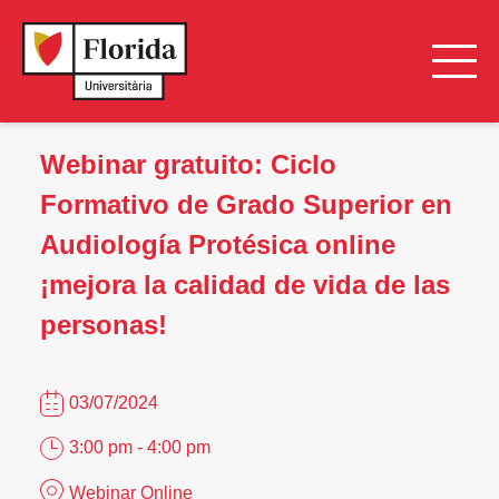
Webinar gratuito: Ciclo
Formativo de Grado Superior en
Audiología Protésica online
¡mejora la calidad de vida de las
personas!
03/07/2024
3:00 pm - 4:00 pm
Webinar Online