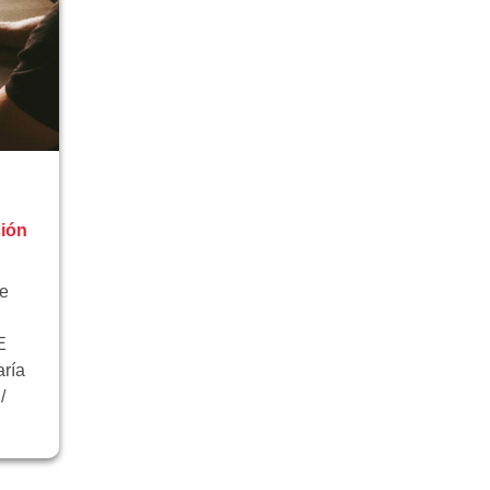
ción
te
E
ría
/