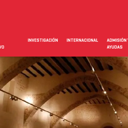
INVESTIGACIÓN
INTERNACIONAL
ADMISIÓN 
ación
Empleo
Futuro alumnado
Estudiante
Necesit
VO
AYUDAS