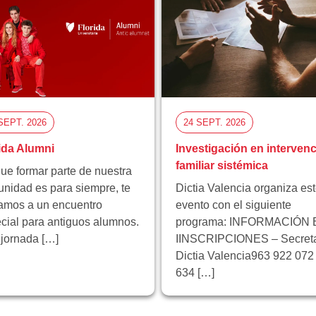
SEPT. 2026
24 SEPT. 2026
ida Alumni
Investigación en interven
familiar sistémica
ue formar parte de nuestra
nidad es para siempre, te
Dictia Valencia organiza es
tamos a un encuentro
evento con el siguiente
cial para antiguos alumnos.
programa: INFORMACIÓN 
jornada […]
IINSCRIPCIONES – Secreta
Dictia Valencia963 922 072 
634 […]