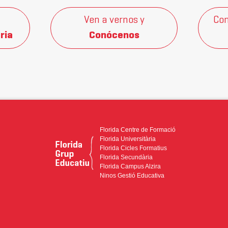
Ven a vernos y
Con
ria
Conócenos
Florida Centre de Formació
Florida Universitària
Florida Cicles Formatius
Florida Secundària
Florida Campus Alzira
Ninos Gestió Educativa