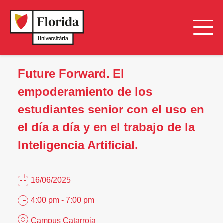
Future Forward. El
empoderamiento de los
estudiantes senior con el uso en
el día a día y en el trabajo de la
Inteligencia Artificial.
16/06/2025
4:00 pm - 7:00 pm
Campus Catarroja