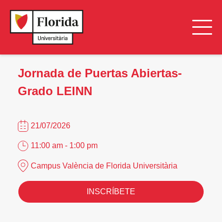
Jornada de Puertas Abiertas-
Grado LEINN
21/07/2026
11:00 am - 1:00 pm
Campus València de Florida Universitària
INSCRÍBETE