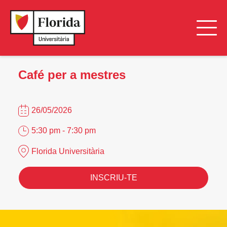
Café per a mestres
26/05/2026
5:30 pm - 7:30 pm
Florida Universitària
INSCRIU-TE