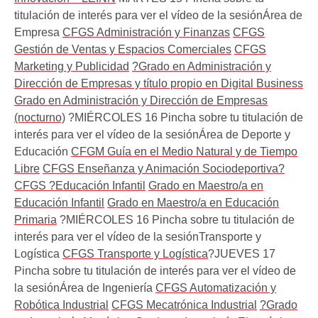
titulación de interés para ver el vídeo de la sesiónÁrea de
Empresa
CFGS Administración y Finanzas
CFGS
Gestión de Ventas y Espacios Comerciales
CFGS
Marketing y Publicidad
?Grado en Administración y
Dirección de Empresas y título propio en Digital Business
Grado en Administración y Dirección de Empresas
(nocturno)
?MIÉRCOLES 16 Pincha sobre tu titulación de
interés para ver el vídeo de la sesiónÁrea de Deporte y
Educación
CFGM Guía en el Medio Natural y de Tiempo
Libre
CFGS Enseñanza y Animación Sociodeportiva?
CFGS ?Educación Infantil
Grado en Maestro/a en
Educación Infantil
Grado en Maestro/a en Educación
Primaria
?MIÉRCOLES 16 Pincha sobre tu titulación de
interés para ver el vídeo de la sesiónTransporte y
Logística
CFGS Transporte y Logística
?JUEVES 17
Pincha sobre tu titulación de interés para ver el vídeo de
la sesiónÁrea de Ingeniería
CFGS Automatización y
Robótica Industrial
CFGS Mecatrónica Industrial
?Grado