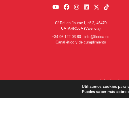
C/ Rei en Jaume I, nº 2, 46470
CATARROJA (Valencia)
+34 96 122 03 80
-
info@florida.es
Canal ético y de cumplimiento
Aviso Legal
Utilizamos cookies para o
Puedes saber más sobre q