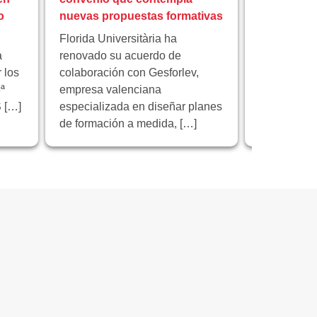
o
nuevas propuestas formativas
educación 
Florida Universitària ha
Florida Univ
a
renovado su acuerdo de
institución 
 los
colaboración con Gesforlev,
reunión de 
ª
empresa valenciana
proyecto e
 […]
especializada en diseñar planes
“Educación 
de formación a medida, […]