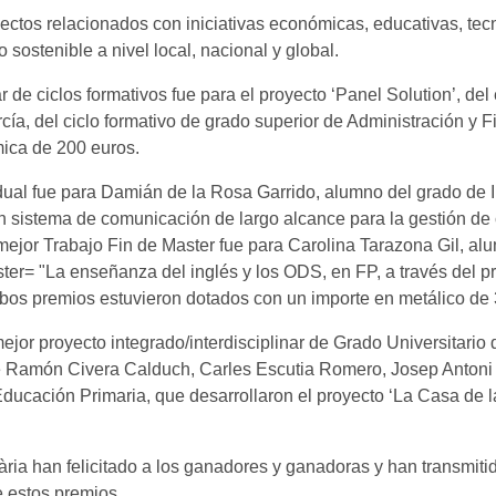
oyectos relacionados con iniciativas económicas, educativas, tec
o sostenible a nivel local, nacional y global.
r de ciclos formativos fue para el proyecto ‘Panel Solution’, de
cía, del ciclo formativo de grado superior de Administración y F
mica de 200 euros.
dual fue para Damián de la Rosa Garrido, alumno del grado de In
 sistema de comunicación de largo alcance para la gestión de cu
 mejor Trabajo Fin de Master fue para Carolina Tarazona Gil, al
er= "La enseñanza del inglés y los ODS, en FP, a través del proy
bos premios estuvieron dotados con un importe en metálico de
jor proyecto integrado/interdisciplinar de Grado Universitario
Ramón Civera Calduch, Carles Escutia Romero, Josep Antoni Jo
ducación Primaria, que desarrollaron el proyecto ‘La Casa de la 
ia han felicitado a los ganadores y ganadoras y han transmitido
e estos premios.