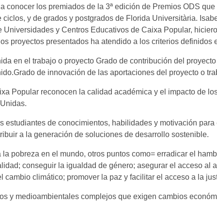
o a conocer los premiados de la 3ª edición de Premios ODS qu
iclos, y de grados y postgrados de Florida Universitària. Isabe
Universidades y Centros Educativos de Caixa Popular, hicieron
os proyectos presentados ha atendido a los criterios definidos
enida en el trabajo o proyecto Grado de contribución del proyect
nido.Grado de innovación de las aportaciones del proyecto o tr
xa Popular reconocen la calidad académica y el impacto de los 
s Unidas.
los estudiantes de conocimientos, habilidades y motivación par
ibuir a la generación de soluciones de desarrollo sostenible.
a la pobreza en el mundo, otros puntos como= erradicar el hambr
lidad; conseguir la igualdad de género; asegurar el acceso al a
ambio climático; promover la paz y facilitar el acceso a la just
os y medioambientales complejos que exigen cambios económic