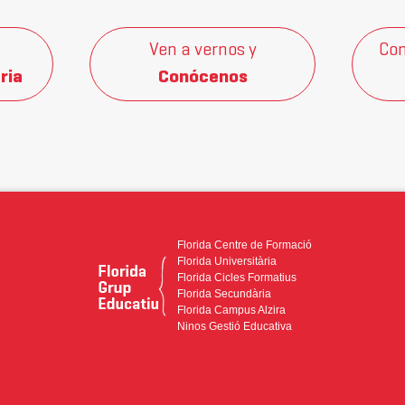
Ven a vernos y
Con
ria
Conócenos
Florida Centre de Formació
Florida Universitària
Florida Cicles Formatius
Florida Secundària
Florida Campus Alzira
Ninos Gestió Educativa