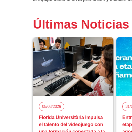
Últimas Noticias
05/08/2026
31/
Florida Universitària impulsa
Entr
el talento del videojuego con
eta
una formación conectada a la
ago