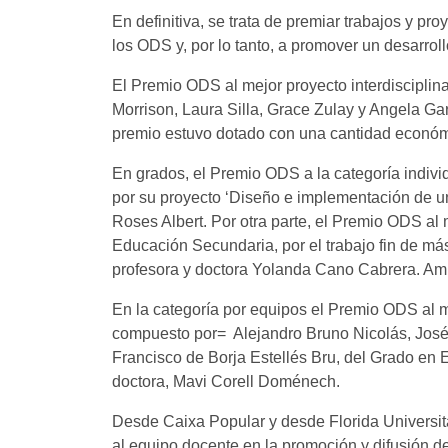
En definitiva, se trata de premiar trabajos y pr
los ODS y, por lo tanto, a promover un desarroll
El Premio ODS al mejor proyecto interdisciplina
Morrison, Laura Silla, Grace Zulay y Angela Gar
premio estuvo dotado con una cantidad econó
En grados, el Premio ODS a la categoría indivi
por su proyecto ‘Diseño e implementación de un
Roses Albert. Por otra parte, el Premio ODS al
Educación Secundaria, por el trabajo fin de mást
profesora y doctora Yolanda Cano Cabrera. Am
En la categoría por equipos el Premio ODS al me
compuesto por= Alejandro Bruno Nicolás, José 
Francisco de Borja Estellés Bru, del Grado en E
doctora, Mavi Corell Doménech.
Desde Caixa Popular y desde Florida Universitàr
al equipo docente en la promoción y difusión d