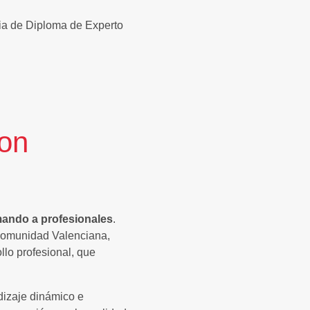
ària de Diploma de Experto
con
mando a profesionales
.
 Comunidad Valenciana,
lo profesional, que
dizaje dinámico e