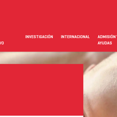
na
INVESTIGACIÓN
INTERNACIONAL
ADMISIÓN 
ación
Empleo
Futuro alumnado
Estudiante
Necesit
VO
AYUDAS