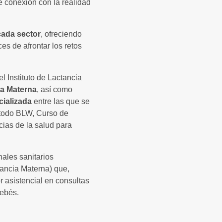
e conexión con la realidad
cada sector
, ofreciendo
s de afrontar los retos
el Instituto de Lactancia
ia Materna
, así como
cializada
entre las que se
todo BLW, Curso de
cias de la salud para
nales sanitarios
tancia Materna) que,
 asistencial en consultas
bebés.