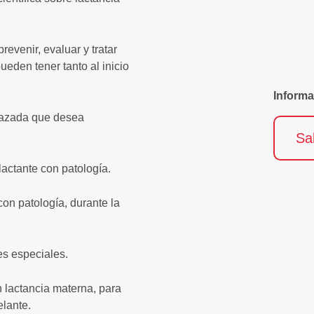
evenir, evaluar y tratar
ueden tener tanto al inicio
Informa
arazada que desea
Sa
actante con patología.
con patología, durante la
es especiales.
 lactancia materna, para
elante.