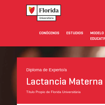
Home
›
Estudios
›
Postgrados
›
Lactancia Mater
CONÓCENOS
ESTUDIOS
MODELO
Noticias
Eventos
Blog
Solicita Inform
EDUCATI
Diploma de Experto/a
Lactancia Materna
Título Propio de Florida Universitària