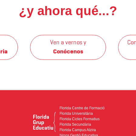
¿y ahora qué...?
Ven a vernos y
Con
ria
Conócenos
Florida Centre de Formació
Florida Universitària
Florida Cicles Formatius
Florida Secundària
Florida Campus Alzira
Ninos Gestió Educativa