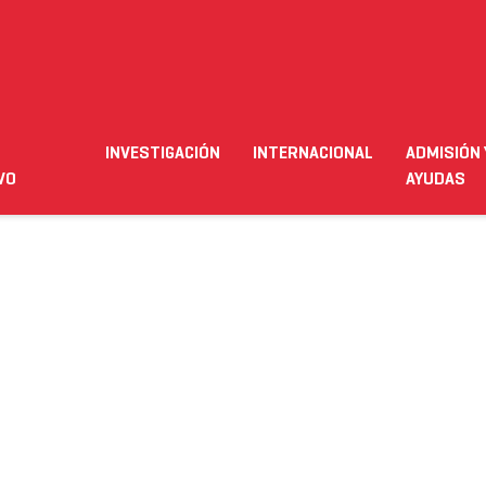
INVESTIGACIÓN
INTERNACIONAL
ADMISIÓN 
ación
Empleo
Futuro alumnado
Estudiante
Necesit
VO
AYUDAS