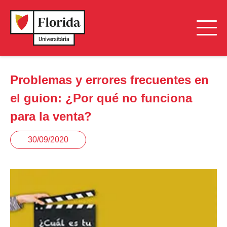
Problemas y errores frecuentes en
el guion: ¿Por qué no funciona
para la venta?
30/09/2020