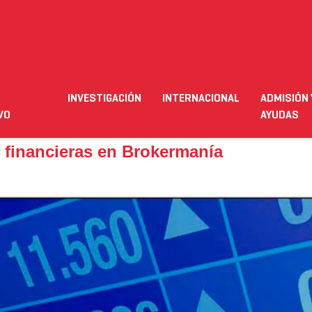
nancieras en Brokermanía
INVESTIGACIÓN
INTERNACIONAL
ADMISIÓN 
ación
Empleo
Futuro alumnado
Estudiante
Necesit
VO
AYUDAS
 financieras en Brokermanía