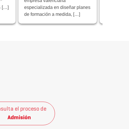
ª
empresa valenciana
proyecto e
 […]
especializada en diseñar planes
“Educación 
de formación a medida, […]
sulta el proceso de
Admisión