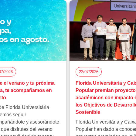
07/2026
22/07/2026
e el verano y tu próxima
Florida Universitària y Cai
pa, te acompañamos en
Popular premian proyecto
sto
académicos con impacto 
los Objetivos de Desarroll
e Florida Universitària
Sostenible
emos seguir
pañándote y asesorándote
Florida Universitària y Caix
 que disfrutes del verano
Popular han dado a conocer