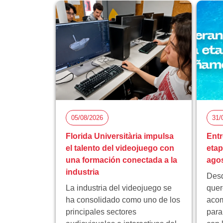
05/08/2026
31/
Florida Universitària impulsa
Entr
el talento del videojuego con
eta
una formación conectada a la
ago
industria
Desd
La industria del videojuego se
quer
ha consolidado como uno de los
acom
principales sectores
para