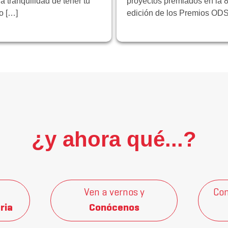
la tranquilidad de tener tu
proyectos premiados en la 8
ro […]
edición de los Premios ODS
¿y ahora qué...?
Ven a vernos y
Con
ria
Conócenos