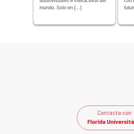
audiovisuales e interactivos del
con 
mundo. Solo en […]
futu
Contacta con
Florida Università