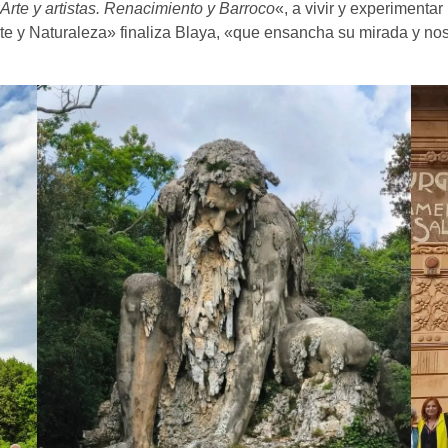
Arte y artistas. Renacimiento y Barroco
«, a vivir y experimentar
Arte y Naturaleza» finaliza Blaya, «que ensancha su mirada y 