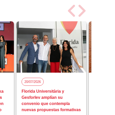
20/07/2026
15/07/2026
xa
Florida Universitària y
Florida Uni
s
Gesforlev amplían su
reunión fi
en
convenio que contempla
europeo I
o
nuevas propuestas formativas
educación 