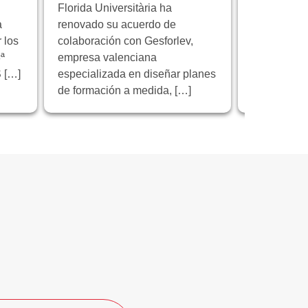
Florida Universitària ha
Florida Univ
a
renovado su acuerdo de
institución 
 los
colaboración con Gesforlev,
reunión de 
ª
empresa valenciana
proyecto e
 […]
especializada en diseñar planes
“Educación 
de formación a medida, […]