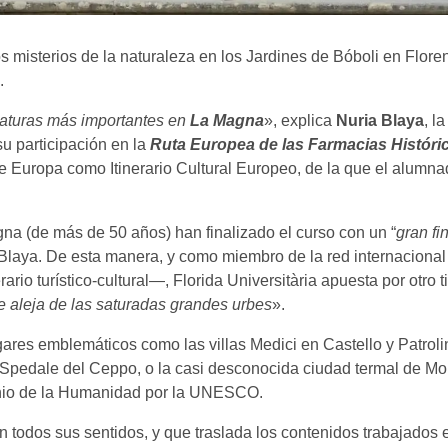
 misterios de la naturaleza en los Jardines de Bóboli en Flore
.
naturas más importantes en
La Magna
», explica
Nuria Blaya
, l
su participación en la
Ruta Europea de las Farmacias Históric
e Europa como Itinerario Cultural Europeo, de la que el alumn
na (de más de 50 años) han finalizado el curso con un “
gran fi
 Blaya. De esta manera, y como miembro de la red internacional 
ario turístico-cultural—, Florida Universitària apuesta por otro 
se aleja de las saturadas grandes urbes
».
gares emblemáticos como las villas Medici en Castello y Patrolin
 Spedale del Ceppo, o la casi desconocida ciudad termal de M
monio de la Humanidad por la UNESCO.
an todos sus sentidos, y que traslada los contenidos trabajado