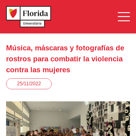
Música, máscaras y fotografías de
rostros para combatir la violencia
contra las mujeres
25/11/2022