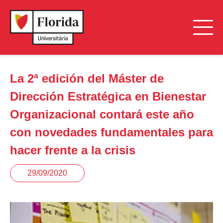
La 2ª edición del Máster de
Dirección Estratégica en Bienestar
Organizacional contará este año
con novedades fundamentales para
hacer frente a la crisis
29/09/2020