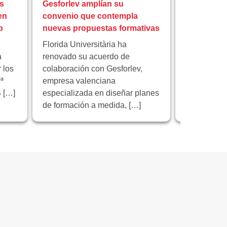
s
Gesforlev amplían su
reunión fi
en
convenio que contempla
europeo I
o
nuevas propuestas formativas
educación 
Florida Universitària ha
Florida Univ
a
renovado su acuerdo de
institución 
 los
colaboración con Gesforlev,
reunión de 
ª
empresa valenciana
proyecto e
 […]
especializada en diseñar planes
“Educación 
de formación a medida, […]