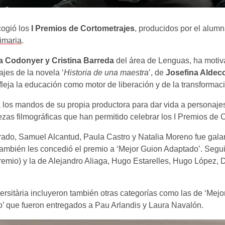
ogió los
I Premios de Cortometrajes
, producidos por el alum
imaria
.
a Codonyer y Cristina Barreda
del área de Lenguas, ha motivad
jes de la novela ‘
Historia de una maestra
’, de
Josefina Aldec
refleja la educación como motor de liberación y de la transformaci
 los mandos de su propia productora para dar vida a personaje
ezas filmográficas que han permitido celebrar los I Premios de C
ado, Samuel Alcantud, Paula Castro y Natalia Moreno fue galar
 también les concedió el premio a ‘Mejor Guion Adaptado’. Seguid
remio) y la de Alejandro Aliaga, Hugo Estarelles, Hugo López,
rsitària incluyeron también otras categorías como las de ‘Mejo
to’ que fueron entregados a Pau Arlandis y Laura Navalón.