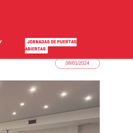
Y
JORNADAS DE PUERTAS
EN
|
VA
o ayuda
Campus virtual
ABIERTAS
08/01/2024