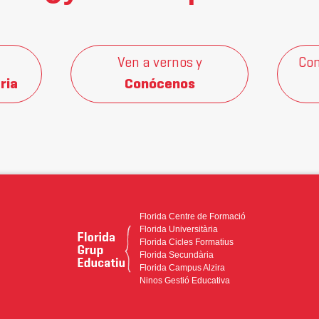
Ven a vernos y
Con
ria
Conócenos
Florida Centre de Formació
Florida Universitària
Florida Cicles Formatius
Florida Secundària
Florida Campus Alzira
Ninos Gestió Educativa