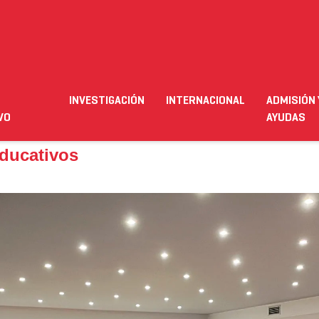
cativos
INVESTIGACIÓN
INTERNACIONAL
ADMISIÓN 
ación
Empleo
Futuro alumnado
Estudiante
Necesit
VO
AYUDAS
Educativos