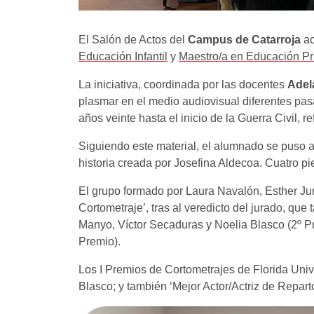
El Salón de Actos del
Campus de Catarroja
ac
Educación Infantil
y
Maestro/a en Educación Pr
La iniciativa, coordinada por las docentes
Adel
plasmar en el medio audiovisual diferentes pasa
años veinte hasta el inicio de la Guerra Civil, 
Siguiendo este material, el alumnado se puso a
historia creada por Josefina Aldecoa. Cuatro pi
El grupo formado por Laura Navalón, Esther Jur
Cortometraje’, tras al veredicto del jurado, que
Manyo, Víctor Secaduras y Noelia Blasco (2º P
Premio).
Los I Premios de Cortometrajes de Florida Unive
Blasco; y también ‘Mejor Actor/Actriz de Repar