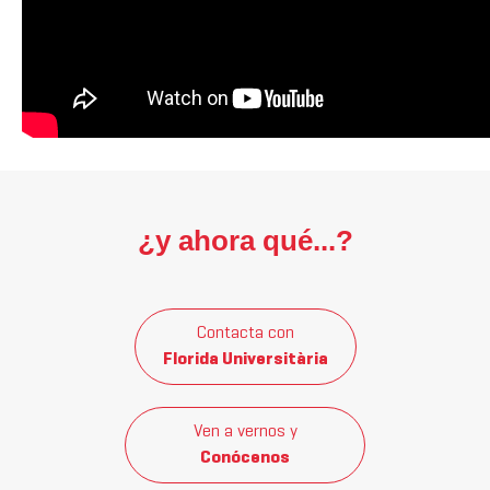
¿y ahora qué...?
Contacta con
Florida Universitària
Ven a vernos y
Conócenos