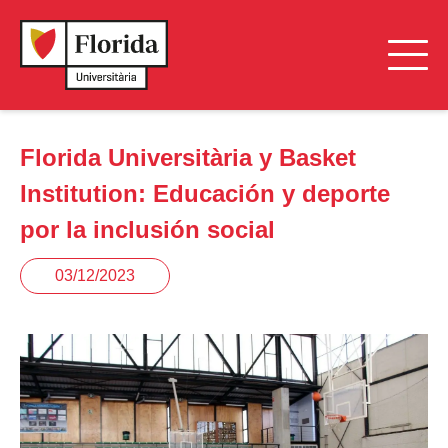
Florida Universitària y Basket
Institution: Educación y deporte
por la inclusión social
03/12/2023