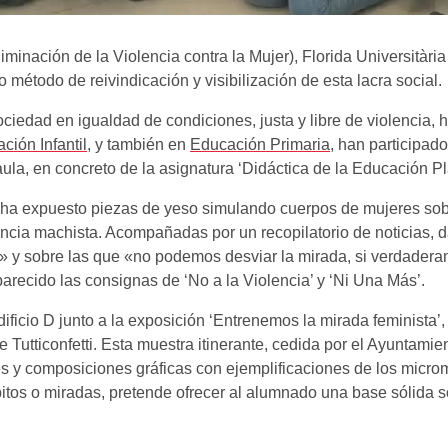
liminación de la Violencia contra la Mujer), Florida Universitàr
o método de reivindicación y visibilización de esta lacra social.
iedad en igualdad de condiciones, justa y libre de violencia, h
ión Infantil
, y también en
Educación Primaria,
han participado 
aula, en concreto de la asignatura ‘Didáctica de la Educación Pl
 ha expuesto piezas de yeso simulando cuerpos de mujeres sob
lencia machista. Acompañadas por un recopilatorio de noticias, 
» y sobre las que «no podemos desviar la mirada, si verdader
arecido las consignas de ‘No a la Violencia’ y ‘Ni Una Más’.
dificio D junto a la exposición ‘Entrenemos la mirada feminista’,
Tutticonfetti. Esta muestra itinerante, cedida por el Ayuntamie
nes y composiciones gráficas con ejemplificaciones de los mic
bitos o miradas, pretende ofrecer al alumnado una base sólida s